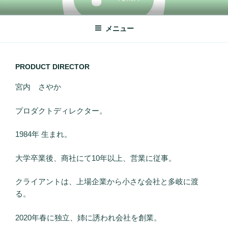
コ
TEA.M（ティーエム）
姉妹による小さな会社
ン
メニュー
テ
ン
ツ
へ
PRODUCT DIRECTOR
ス
宮内 さやか
キ
ッ
プロダクトディレクター。
プ
1984年 生まれ。
大学卒業後、商社にて10年以上、営業に従事。
クライアントは、上場企業から小さな会社と多岐に渡
る。
2020年春に独立、姉に誘われ会社を創業。